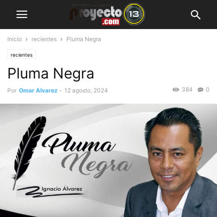
Inicio
recientes
Pluma Negra
recientes
Pluma Negra
384
0
Por
Omar Alvarez
-
12 agosto, 2024