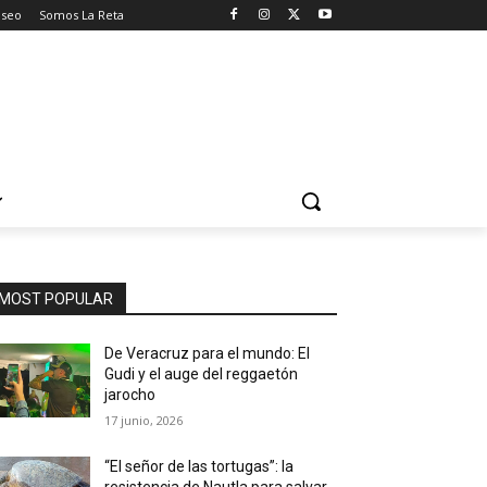
aseo
Somos La Reta
MOST POPULAR
De Veracruz para el mundo: El
Gudi y el auge del reggaetón
jarocho
17 junio, 2026
“El señor de las tortugas”: la
resistencia de Nautla para salvar