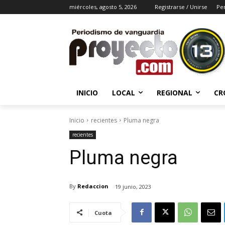
miércoles, agosto 5, 2026
Registrarse / Unirse
Per
INICIO
LOCAL
REGIONAL
CR
Inicio
recientes
Pluma negra
recientes
Pluma negra
By
Redaccion
19 junio, 2023
Cuota