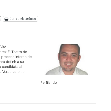
Correo electrónico
GRA
arez El Teatro de
proceso interno de
a definir a su
o candidata al
e Veracruz en el
a convertido en un
o, la mayoría de las y
Perfilando
tes a la postulación
del teatro armado
 de posicionar…