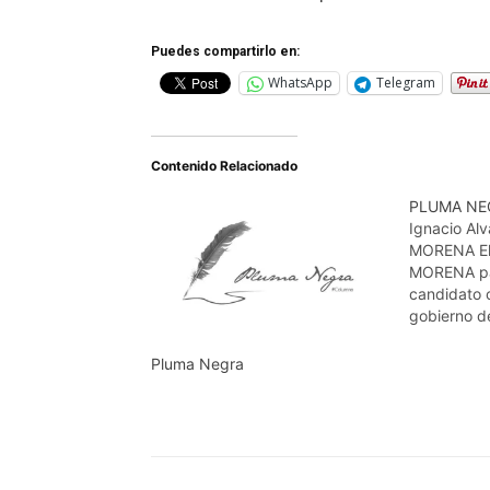
Puedes compartirlo en:
WhatsApp
Telegram
Contenido Relacionado
PLUMA NE
Ignacio Alv
MORENA El 
MORENA par
candidato 
gobierno d
2024, se h
circo barat
Pluma Negra
los aspiran
participan 
para tratar