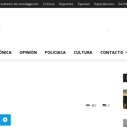
iodismo de investigación
Crónica
Deportes
Opinión
Espectáculos
De P
.
ÓNICA
OPINIÓN
POLICIACA
CULTURA
CONTACTO
482
0