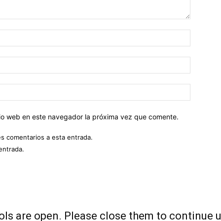
Nombre:
Correo
electróni
Sitio
web:
itio web en este navegador la próxima vez que comente.
es comentarios a esta entrada.
entrada.