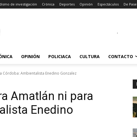
dismo de investigación
Crónica
Deportes
Opinión
Espectáculos
De Pase
.
ÓNICA
OPINIÓN
POLICIACA
CULTURA
CONTACTO
a Córdoba: Ambientalista Enedino Gonzalez
a Amatlán ni para
alista Enedino