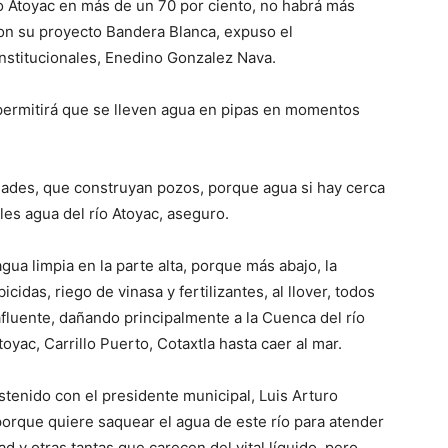
río Atoyac en más de un 70 por ciento, no habrá más
n su proyecto Bandera Blanca, expuso el
nstitucionales, Enedino Gonzalez Nava.
 permitirá que se lleven agua en pipas en momentos
dades, que construyan pozos, porque agua si hay cerca
les agua del río Atoyac, aseguro.
gua limpia en la parte alta, porque más abajo, la
cidas, riego de vinasa y fertilizantes, al llover, todos
fluente, dañando principalmente a la Cuenca del río
yac, Carrillo Puerto, Cotaxtla hasta caer al mar.
tenido con el presidente municipal, Luis Arturo
orque quiere saquear el agua de este río para atender
 y otras tantas que carecen del vital líquido, pero