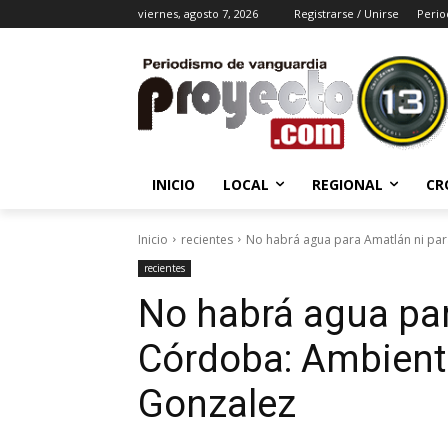
viernes, agosto 7, 2026
Registrarse / Unirse
Perio
INICIO
LOCAL
REGIONAL
CR
Inicio
recientes
No habrá agua para Amatlán ni par
recientes
No habrá agua par
Córdoba: Ambient
Gonzalez