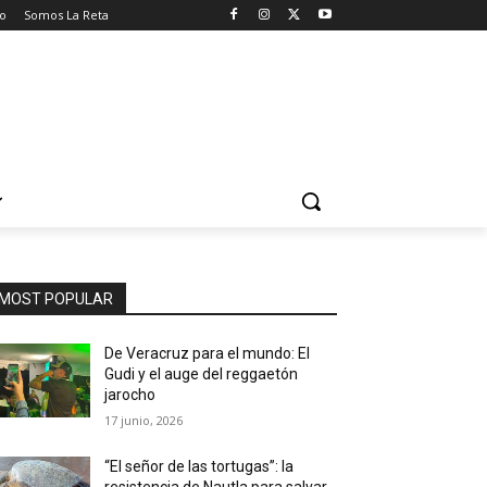
o
Somos La Reta
MOST POPULAR
De Veracruz para el mundo: El
Gudi y el auge del reggaetón
jarocho
17 junio, 2026
“El señor de las tortugas”: la
resistencia de Nautla para salvar