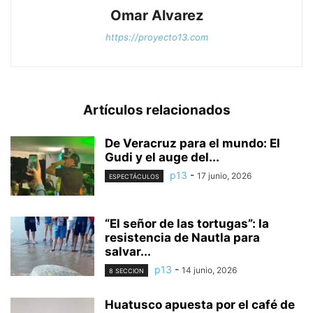
Omar Alvarez
https://proyecto13.com
Artículos relacionados
De Veracruz para el mundo: El
Gudi y el auge del...
p13
-
17 junio, 2026
ESPECTÁCULOS
“El señor de las tortugas”: la
resistencia de Nautla para
salvar...
p13
-
14 junio, 2026
8 SECCION
Huatusco apuesta por el café de