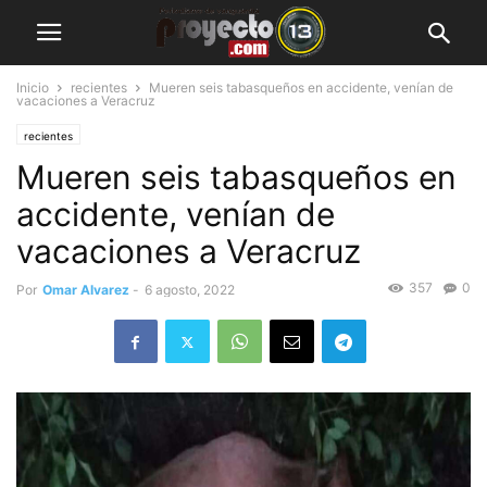
Inicio
recientes
Mueren seis tabasqueños en accidente, venían de
vacaciones a Veracruz
recientes
Mueren seis tabasqueños en
accidente, venían de
vacaciones a Veracruz
357
0
Por
Omar Alvarez
-
6 agosto, 2022