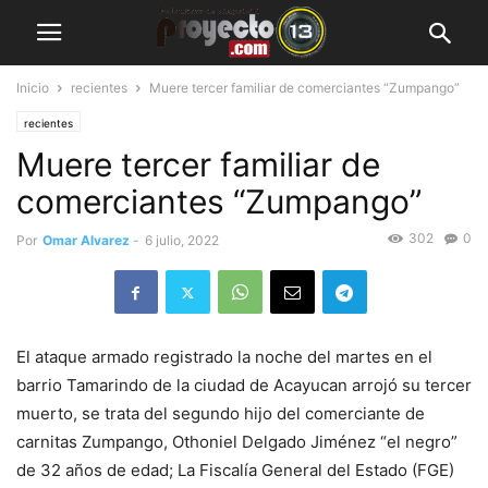
Inicio
recientes
Muere tercer familiar de comerciantes “Zumpango”
recientes
Muere tercer familiar de
comerciantes “Zumpango”
302
0
Por
Omar Alvarez
-
6 julio, 2022
El ataque armado registrado la noche del martes en el
barrio Tamarindo de la ciudad de Acayucan arrojó su tercer
muerto, se trata del segundo hijo del comerciante de
carnitas Zumpango, Othoniel Delgado Jiménez “el negro”
de 32 años de edad; La Fiscalía General del Estado (FGE)