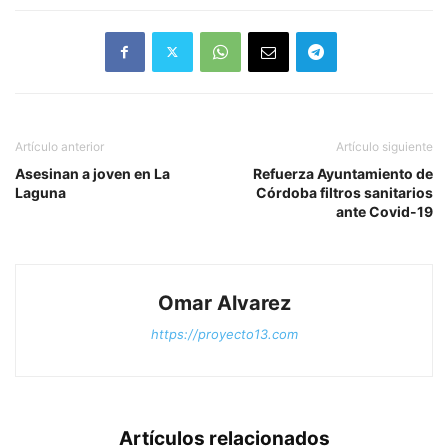
Chevrolet, modelo 1989,
placas XW62850, dele
Estado de Veracruz; en la
comunidad de Mata de
Varas, municipio de Paso
del Macho. De acuerdo a
informes del agraviado,
Artículo anterior
Artículo siguiente
Guillermo…
Asesinan a joven en La
Refuerza Ayuntamiento de
Laguna
Córdoba filtros sanitarios
ante Covid-19
Omar Alvarez
https://proyecto13.com
Artículos relacionados