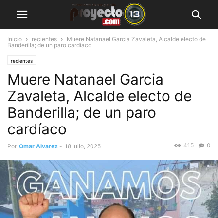
Inicio
recientes
Muere Natanael Garcia Zavaleta, Alcalde electo de
Banderilla; de un paro cardíaco
recientes
Muere Natanael Garcia
Zavaleta, Alcalde electo de
Banderilla; de un paro
cardíaco
415
0
Por
Omar Alvarez
-
18 julio, 2025