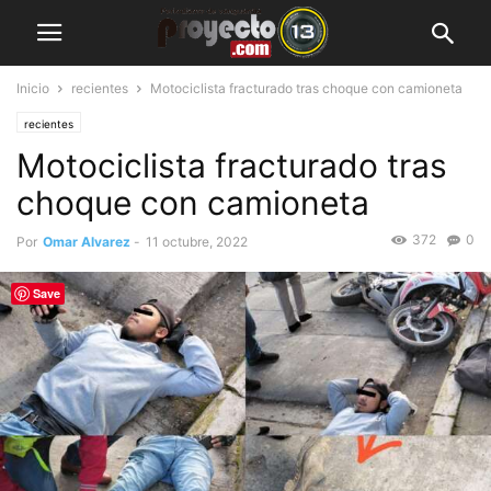
Inicio
recientes
Motociclista fracturado tras choque con camioneta
recientes
Motociclista fracturado tras
choque con camioneta
372
0
Por
Omar Alvarez
-
11 octubre, 2022
Save