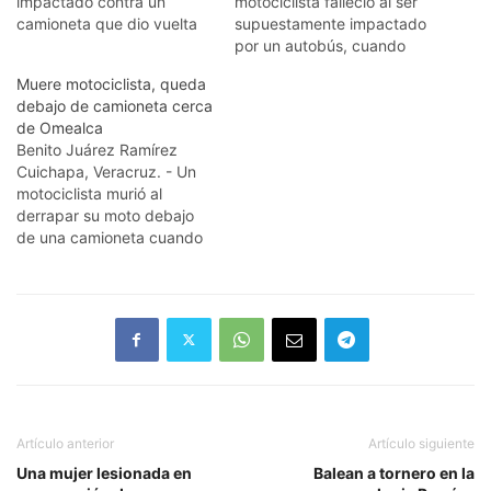
impactado contra un
motociclista falleció al ser
camioneta que dio vuelta
supuestamente impactado
en "U" en el bulevar
por un autobús, cuando
Córdoba-Peñuela; a la
circulaban con dirección a
Muere motociclista, queda
altura de la zona industrial.
Infonavit San Roman;
debajo de camioneta cerca
El joven fue auxiliado por
sobre el bulevar Tratados
de Omealca
paramédicos de la Cruz
de Córdoba. Según
Benito Juárez Ramírez
Roja y el conductor con su
informes recabados, el
Cuichapa, Veracruz. - Un
camioneta…
accidente se suscito cerca
motociclista murió al
de las 19:00 horas, a la
derrapar su moto debajo
altura del puente del
de una camioneta cuando
ferrocarril,…
el conductor de ésta, lo
intentó rebasar al llegar al
puente de Omealca. El
conductor de la camioneta
fue detenido por el delito
de accidente culposo,
aunque según el chofer,
asegura no…
Artículo anterior
Artículo siguiente
Una mujer lesionada en
Balean a tornero en la