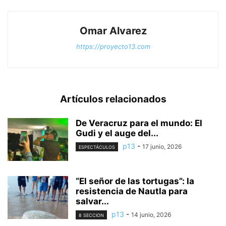
Omar Alvarez
https://proyecto13.com
Artículos relacionados
De Veracruz para el mundo: El
Gudi y el auge del...
p13
-
17 junio, 2026
ESPECTÁCULOS
“El señor de las tortugas”: la
resistencia de Nautla para
salvar...
p13
-
14 junio, 2026
8 SECCION