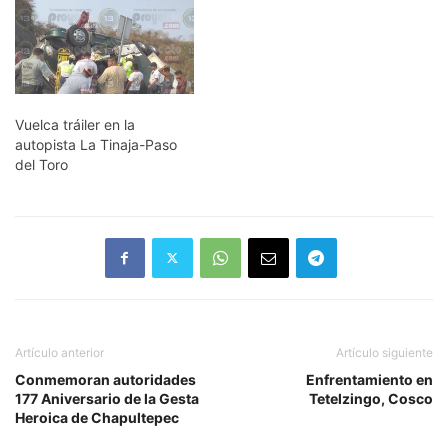
accidente movilizó a
paramédicos del grupo
Sirena, así como a personal
de Protección Civil y
autoridades policíacas. Los
hechos se registraron
alrededor de las 20:00
Vuelca tráiler en la
horas, cuando…
autopista La Tinaja-Paso
del Toro
Artículo anterior
Artículo siguiente
Conmemoran autoridades
Enfrentamiento en
177 Aniversario de la Gesta
Tetelzingo, Cosco
Heroica de Chapultepec