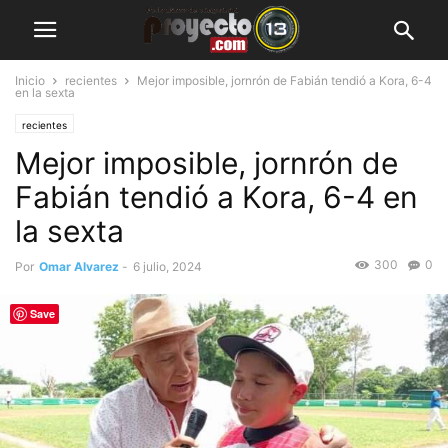
Inicio
recientes
Mejor imposible, jornrón de Fabián tendió a Kora, 6-4
en la sexta
recientes
Mejor imposible, jornrón de
Fabián tendió a Kora, 6-4 en
la sexta
300
0
Por
Omar Alvarez
-
6 julio, 2024
Save