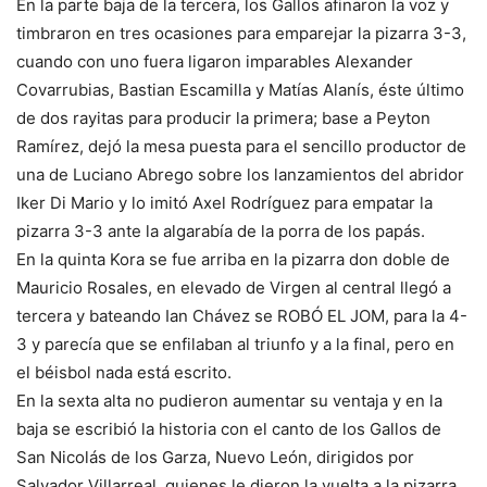
En la parte baja de la tercera, los Gallos afinaron la voz y
timbraron en tres ocasiones para emparejar la pizarra 3-3,
cuando con uno fuera ligaron imparables Alexander
Covarrubias, Bastian Escamilla y Matías Alanís, éste último
de dos rayitas para producir la primera; base a Peyton
Ramírez, dejó la mesa puesta para el sencillo productor de
una de Luciano Abrego sobre los lanzamientos del abridor
Iker Di Mario y lo imitó Axel Rodríguez para empatar la
pizarra 3-3 ante la algarabía de la porra de los papás.
En la quinta Kora se fue arriba en la pizarra don doble de
Mauricio Rosales, en elevado de Virgen al central llegó a
tercera y bateando Ian Chávez se ROBÓ EL JOM, para la 4-
3 y parecía que se enfilaban al triunfo y a la final, pero en
el béisbol nada está escrito.
En la sexta alta no pudieron aumentar su ventaja y en la
baja se escribió la historia con el canto de los Gallos de
San Nicolás de los Garza, Nuevo León, dirigidos por
Salvador Villarreal, quienes le dieron la vuelta a la pizarra