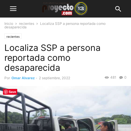
Inicio
recientes
Localiza SSP a persona reportada como
desaparecida
recientes
Localiza SSP a persona
reportada como
desaparecida
481
0
Por
Omar Alvarez
-
2 septiembre, 2022
Save