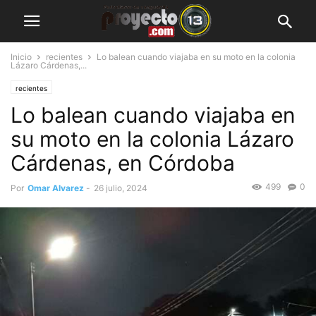
Inicio
recientes
Lo balean cuando viajaba en su moto en la colonia
Lázaro Cárdenas,...
recientes
Lo balean cuando viajaba en
su moto en la colonia Lázaro
Cárdenas, en Córdoba
499
0
Por
Omar Alvarez
-
26 julio, 2024