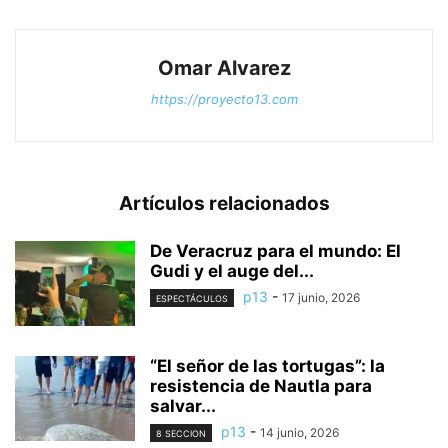
Omar Alvarez
https://proyecto13.com
Artículos relacionados
De Veracruz para el mundo: El
Gudi y el auge del...
p13
-
17 junio, 2026
ESPECTÁCULOS
“El señor de las tortugas”: la
resistencia de Nautla para
salvar...
p13
-
14 junio, 2026
8 SECCION