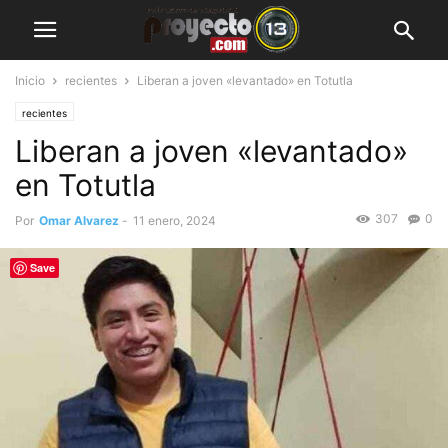
Inicio
recientes
Liberan a joven «levantado» en Totutla
recientes
Liberan a joven «levantado»
en Totutla
307
0
Por
Omar Alvarez
-
11 enero, 2024
Save