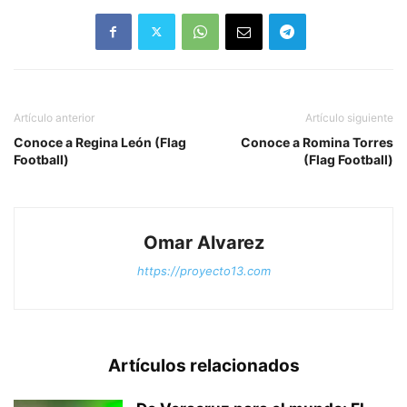
Totutla-Huatusco, a la
altura de Dos Puentes,
cuyos daños ascienden a
varios miles de pesos. Esto
se suscitó al filo de las
16:40 horas, cuando
sobre…
Artículo anterior
Artículo siguiente
Conoce a Regina León (Flag
Conoce a Romina Torres
Football)
(Flag Football)
Omar Alvarez
https://proyecto13.com
Artículos relacionados