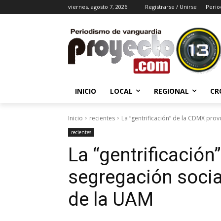
viernes, agosto 7, 2026
Registrarse / Unirse
Perio
INICIO
LOCAL
REGIONAL
CR
Inicio
recientes
La “gentrificación” de la CDMX provo
recientes
La “gentrificació
segregación socia
de la UAM