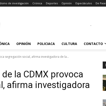
dismo de investigación
Crónica
Deportes
Opinión
Espectáculos
De Pase
.
ÓNICA
OPINIÓN
POLICIACA
CULTURA
CONTACTO
ca segregación social, afirma investigadora de la...
n” de la CDMX provoca
l, afirma investigadora