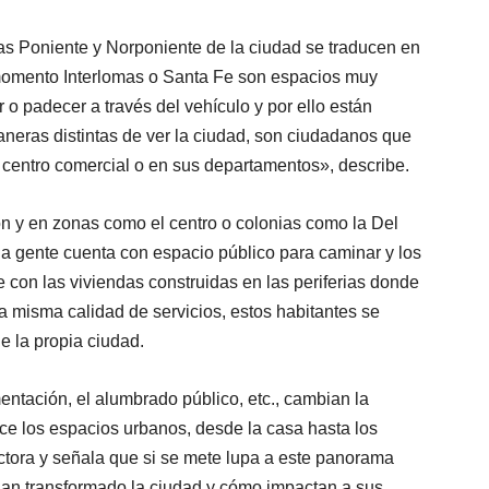
onas Poniente y Norponiente de la ciudad se traducen en
momento Interlomas o Santa Fe son espacios muy
o padecer a través del vehículo y por ello están
maneras distintas de ver la ciudad, son ciudadanos que
 centro comercial o en sus departamentos», describe.
ón y en zonas como el centro o colonias como la Del
la gente cuenta con espacio público para caminar y los
e con las viviendas construidas en las periferias donde
a misma calidad de servicios, estos habitantes se
e la propia ciudad.
entación, el alumbrado público, etc., cambian la
e los espacios urbanos, desde la casa hasta los
ctora y señala que si se mete lupa a este panorama
han transformado la ciudad y cómo impactan a sus