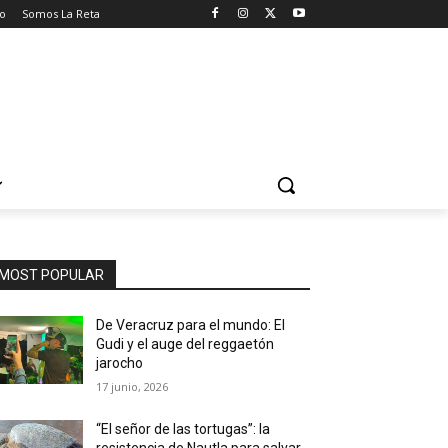
o
Somos La Reta
MOST POPULAR
De Veracruz para el mundo: El
Gudi y el auge del reggaetón
jarocho
17 junio, 2026
“El señor de las tortugas”: la
resistencia de Nautla para salvar