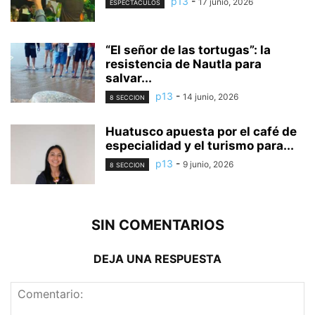
p13
-
17 junio, 2026
ESPECTÁCULOS
“El señor de las tortugas”: la
resistencia de Nautla para
salvar...
p13
-
14 junio, 2026
8 SECCION
Huatusco apuesta por el café de
especialidad y el turismo para...
p13
-
9 junio, 2026
8 SECCION
SIN COMENTARIOS
DEJA UNA RESPUESTA