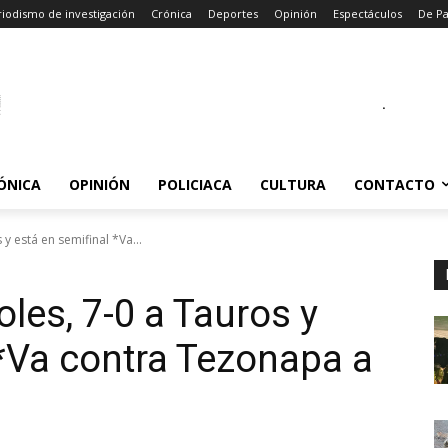
iodismo de investigación
Crónica
Deportes
Opinión
Espectáculos
De P
.
ÓNICA
OPINIÓN
POLICIACA
CULTURA
CONTACTO
 y está en semifinal *Va...
oles, 7-0 a Tauros y
 *Va contra Tezonapa a