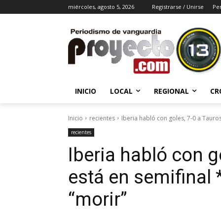
miércoles, agosto 5, 2026
Registrarse / Unirse
Per
INICIO
LOCAL
REGIONAL
CR
Inicio
recientes
Iberia habló con goles, 7-0 a Tauros
recientes
Iberia habló con g
está en semifinal
“morir”