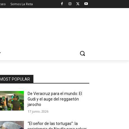
aseo
Somos La Reta
MOST POPULAR
De Veracruz para el mundo: El
Gudi y el auge del reggaetón
jarocho
17 junio, 2026
“El señor de las tortugas”: la
resistencia de Nautla para salvar