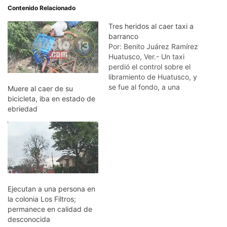
Contenido Relacionado
Tres heridos al caer taxi a
barranco
Por: Benito Juárez Ramírez
Huatusco, Ver.- Un taxi
perdió el control sobre el
libramiento de Huatusco, y
se fue al fondo, a una
Muere al caer de su
profundidad de 50 metros,
bicicleta, iba en estado de
con tres pasajeros, que
ebriedad
fueron atendidos por la
Cruz Roja. Se trata del taxi
número 12 de la
comunidad de Matlaluca,
quien antes…
Ejecutan a una persona en
la colonia Los Filtros;
permanece en calidad de
desconocida