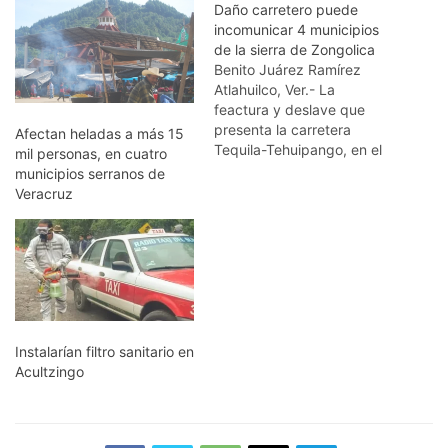
Daño carretero puede
incomunicar 4 municipios
de la sierra de Zongolica
Benito Juárez Ramírez
Atlahuilco, Ver.- La
feactura y deslave que
presenta la carretera
Afectan heladas a más 15
Tequila-Tehuipango, en el
mil personas, en cuatro
tramo de Tlaxcantitla;
municipios serranos de
podeia incomunicar cuatro
Veracruz
municipios de la sierra de
Zongolica. A pesar que ya
tiene conocimiento la
Secretaría de
Infraestructura y Obras
Públicas (SIOP) y el
gobierno municipal de
Atlahuilco, hasta el…
Instalarían filtro sanitario en
Acultzingo