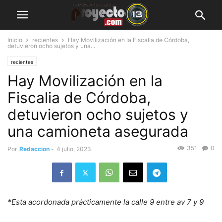
Inicio
recientes
Hay Movilización en la Fiscalia de Córdoba,
detuvieron ocho sujetos y una...
recientes
Hay Movilización en la
Fiscalia de Córdoba,
detuvieron ocho sujetos y
una camioneta asegurada
351
0
Por
Redaccion
-
4 julio, 2023
*Esta acordonada prácticamente la calle 9 entre av 7 y 9