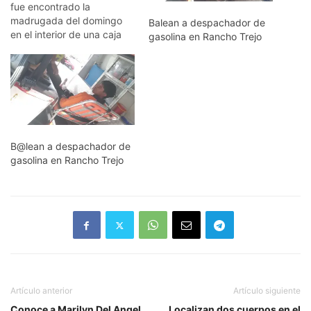
fue encontrado la
madrugada del domingo
Balean a despachador de
en el interior de una caja
gasolina en Rancho Trejo
de tráiler encobijado y con
disparo de arma de fuego
en la cabeza, correspondía
al de un joven de 19 años
de edad, vecino de
Amatlán. La identificación
fue…
B@lean a despachador de
gasolina en Rancho Trejo
Artículo anterior
Artículo siguiente
Conoce a Marilyn Del Angel
Localizan dos cuerpos en el