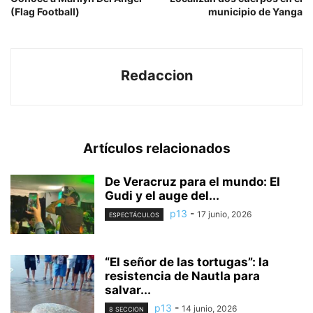
(Flag Football)
municipio de Yanga
Redaccion
Artículos relacionados
De Veracruz para el mundo: El
Gudi y el auge del...
p13
-
17 junio, 2026
ESPECTÁCULOS
“El señor de las tortugas”: la
resistencia de Nautla para
salvar...
p13
-
14 junio, 2026
8 SECCION