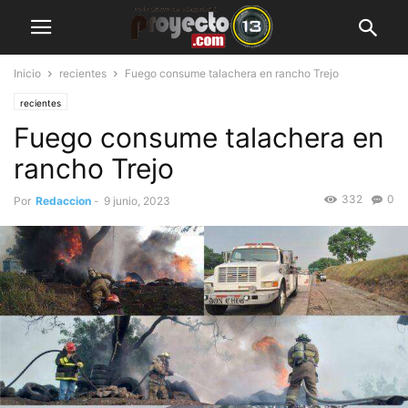
Inicio
recientes
Fuego consume talachera en rancho Trejo
recientes
Fuego consume talachera en
rancho Trejo
332
0
Por
Redaccion
-
9 junio, 2023