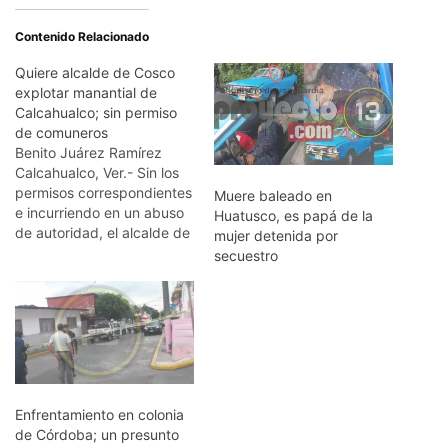
Contenido Relacionado
Quiere alcalde de Cosco
explotar manantial de
Calcahualco; sin permiso
de comuneros
Benito Juárez Ramírez
Calcahualco, Ver.- Sin los
permisos correspondientes
Muere baleado en
e incurriendo en un abuso
Huatusco, es papá de la
de autoridad, el alcalde de
mujer detenida por
Coscomatepec, Serafín
secuestro
González Saavedra; es
acusado de querer
explotar un manantial que
se encuentra en el
municipio de Calcahualco.
Vecinos de las
comunidades de Jacal,
Vaquería y Tlacoteopa
Enfrentamiento en colonia
pertenecientes al
de Córdoba; un presunto