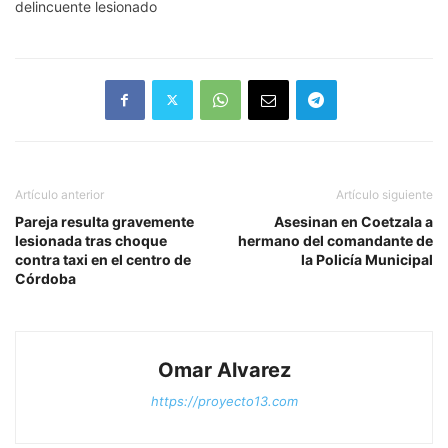
municipio…
delincuente lesionado
Artículo anterior
Artículo siguiente
Pareja resulta gravemente
Asesinan en Coetzala a
lesionada tras choque
hermano del comandante de
contra taxi en el centro de
la Policía Municipal
Córdoba
Omar Alvarez
https://proyecto13.com