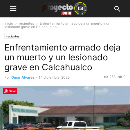
Inicio
recientes
Enfrentamiento armado deja un muerto y un
lesionado grave en Calcahualco
recientes
Enfrentamiento armado deja
un muerto y un lesionado
grave en Calcahualco
268
0
Por
Omar Alvarez
-
14 diciembre, 2025
Save