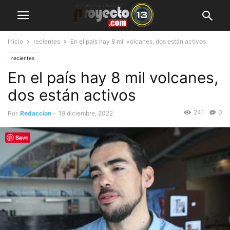
Inicio
recientes
En el país hay 8 mil volcanes, dos están activos
recientes
En el país hay 8 mil volcanes,
dos están activos
241
0
Por
Redaccion
-
19 diciembre, 2022
Save