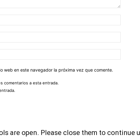
Nombre:
Correo
electróni
Sitio
web:
itio web en este navegador la próxima vez que comente.
es comentarios a esta entrada.
entrada.