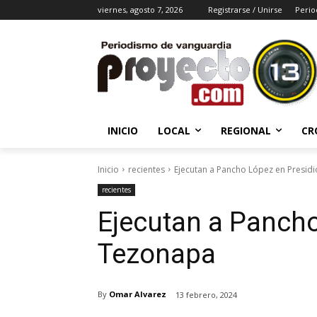
viernes, agosto 7, 2026
Registrarse / Unirse
Perio
INICIO
LOCAL
REGIONAL
CR
Inicio
recientes
Ejecutan a Pancho López en Presid
recientes
Ejecutan a Pancho
Tezonapa
By
Omar Alvarez
13 febrero, 2024