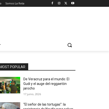
o
Somos La Reta
MOST POPULAR
De Veracruz para el mundo: El
Gudi y el auge del reggaetón
jarocho
17 junio, 2026
“El señor de las tortugas”: la
resistencia de Nautla para salvar