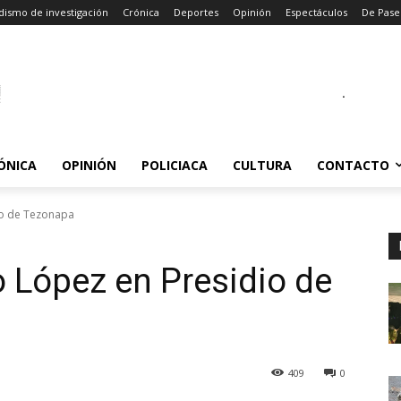
dismo de investigación
Crónica
Deportes
Opinión
Espectáculos
De Pase
.
ÓNICA
OPINIÓN
POLICIACA
CULTURA
CONTACTO
io de Tezonapa
 López en Presidio de
409
0