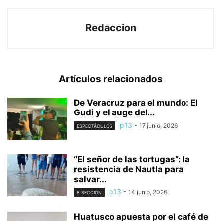
Redaccion
Artículos relacionados
De Veracruz para el mundo: El
Gudi y el auge del...
p13
-
17 junio, 2026
ESPECTÁCULOS
“El señor de las tortugas”: la
resistencia de Nautla para
salvar...
p13
-
14 junio, 2026
8 SECCION
Huatusco apuesta por el café de