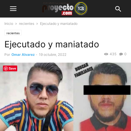
Inicio
recientes
Ejecutado y maniatado
recientes
Ejecutado y maniatado
435
0
Por
Omar Alvarez
-
19 octubre, 2022
Save