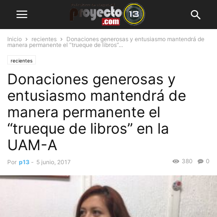
Inicio
recientes
Donaciones generosas y entusiasmo mantendrá de
manera permanente el “trueque de libros”...
recientes
Donaciones generosas y
entusiasmo mantendrá de
manera permanente el
“trueque de libros” en la
UAM-A
380
0
Por
p13
-
5 junio, 2017