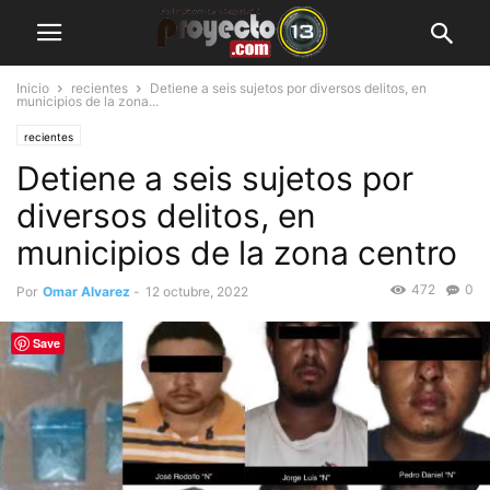
Inicio
recientes
Detiene a seis sujetos por diversos delitos, en
municipios de la zona...
recientes
Detiene a seis sujetos por
diversos delitos, en
municipios de la zona centro
472
0
Por
Omar Alvarez
-
12 octubre, 2022
Save