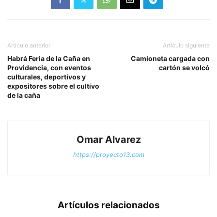
aseguró tres unidades
vehiculares, dos con
reporte de robo, en
eventos registrados…
Artículo anterior
Artículo siguiente
Habrá Feria de la Caña en
Camioneta cargada con
Providencia, con eventos
cartón se volcó
culturales, deportivos y
expositores sobre el cultivo
de la caña
Omar Alvarez
https://proyecto13.com
Artículos relacionados