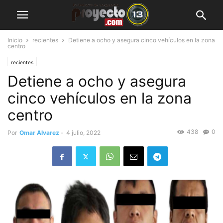
Inicio
recientes
Detiene a ocho y asegura cinco vehículos en la zona
centro
recientes
Detiene a ocho y asegura
cinco vehículos en la zona
centro
438
0
Por
Omar Alvarez
-
4 julio, 2022