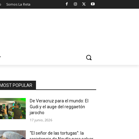
o
Somos La Reta
MOST POPULAR
De Veracruz para el mundo: El
Gudi y el auge del reggaetón
jarocho
17 junio, 2026
“El señor de las tortugas”: la
resistencia de Nautla para salvar