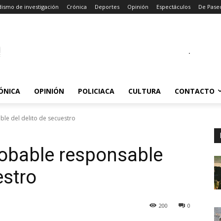
dismo de investigación
Crónica
Deportes
Opinión
Espectáculos
De Pase
.
ÓNICA
OPINIÓN
POLICIACA
CULTURA
CONTACTO
e del delito de secuestro
obable responsable
estro
200
0