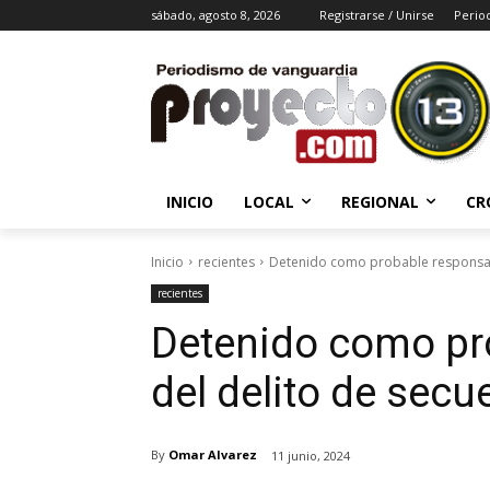
sábado, agosto 8, 2026
Registrarse / Unirse
Perio
INICIO
LOCAL
REGIONAL
CR
Inicio
recientes
Detenido como probable responsabl
recientes
Detenido como pr
del delito de secu
By
Omar Alvarez
11 junio, 2024