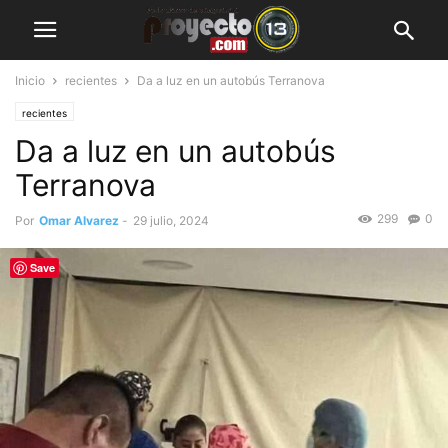
Inicio
recientes
Da a luz en un autobús Terranova
recientes
Da a luz en un autobús
Terranova
299
0
Por
Omar Alvarez
-
29 julio, 2024
Save