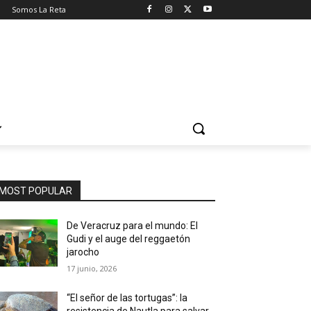
o
Somos La Reta
MOST POPULAR
De Veracruz para el mundo: El
Gudi y el auge del reggaetón
jarocho
17 junio, 2026
“El señor de las tortugas”: la
resistencia de Nautla para salvar