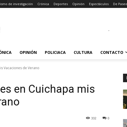
ismo de investigación
Crónica
Deportes
Opinión
Espectáculos
De Pase
.
ÓNICA
OPINIÓN
POLICIACA
CULTURA
CONTACTO
is Vacaciones de Verano
es en Cuichapa mis
rano
332
0