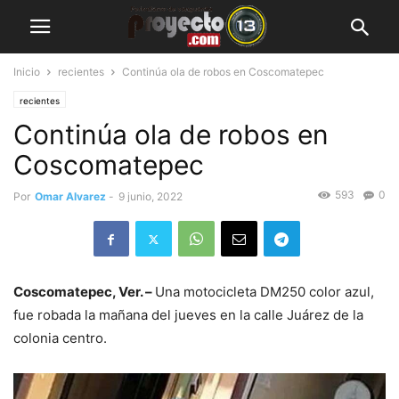
Inicio
recientes
Continúa ola de robos en Coscomatepec
recientes
Continúa ola de robos en
Coscomatepec
593
0
Por
Omar Alvarez
-
9 junio, 2022
Coscomatepec, Ver. –
Una motocicleta DM250 color azul,
fue robada la mañana del jueves en la calle Juárez de la
colonia centro.