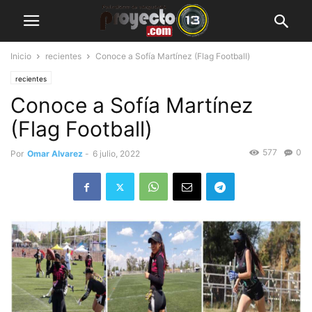
Inicio
recientes
Conoce a Sofía Martínez (Flag Football)
recientes
Conoce a Sofía Martínez
(Flag Football)
577
0
Por
Omar Alvarez
-
6 julio, 2022