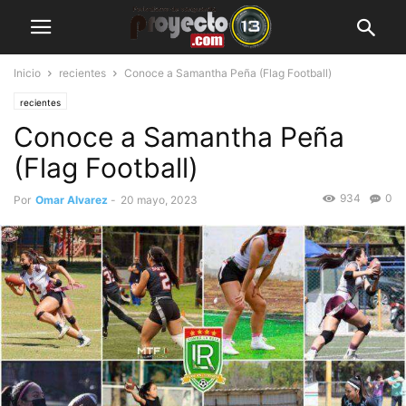
Inicio
recientes
Conoce a Samantha Peña (Flag Football)
recientes
Conoce a Samantha Peña
(Flag Football)
934
0
Por
Omar Alvarez
-
20 mayo, 2023