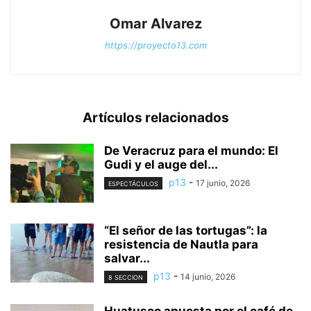
Omar Alvarez
https://proyecto13.com
Artículos relacionados
De Veracruz para el mundo: El
Gudi y el auge del...
p13
-
17 junio, 2026
ESPECTÁCULOS
“El señor de las tortugas”: la
resistencia de Nautla para
salvar...
p13
-
14 junio, 2026
8 SECCION