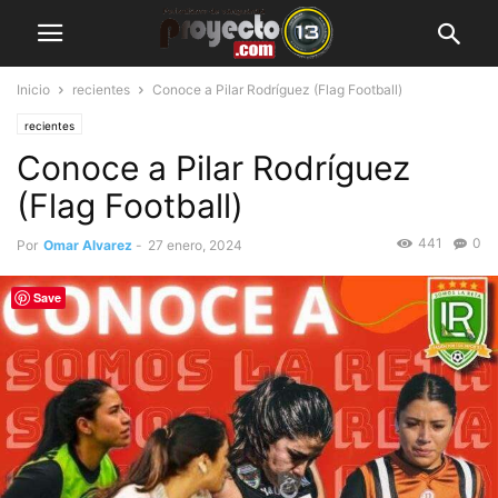
Inicio
recientes
Conoce a Pilar Rodríguez (Flag Football)
recientes
Conoce a Pilar Rodríguez
(Flag Football)
441
0
Por
Omar Alvarez
-
27 enero, 2024
Save