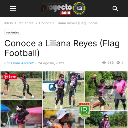
Inicio
recientes
Conoce a Liliana Reyes (Flag Football)
recientes
Conoce a Liliana Reyes (Flag
Football)
635
0
Por
Omar Alvarez
-
24 agosto, 2023
Save