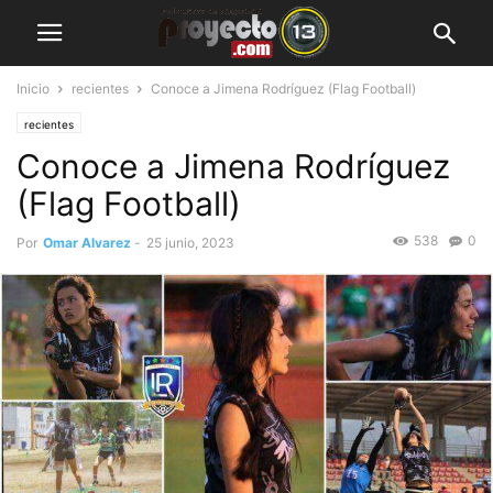
Inicio
recientes
Conoce a Jimena Rodríguez (Flag Football)
recientes
Conoce a Jimena Rodríguez
(Flag Football)
538
0
Por
Omar Alvarez
-
25 junio, 2023