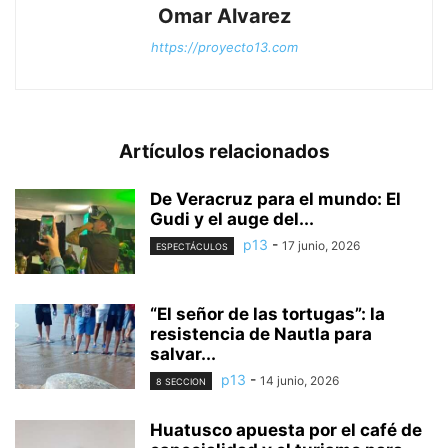
Omar Alvarez
https://proyecto13.com
Artículos relacionados
De Veracruz para el mundo: El
Gudi y el auge del...
p13
-
17 junio, 2026
ESPECTÁCULOS
“El señor de las tortugas”: la
resistencia de Nautla para
salvar...
p13
-
14 junio, 2026
8 SECCION
Huatusco apuesta por el café de