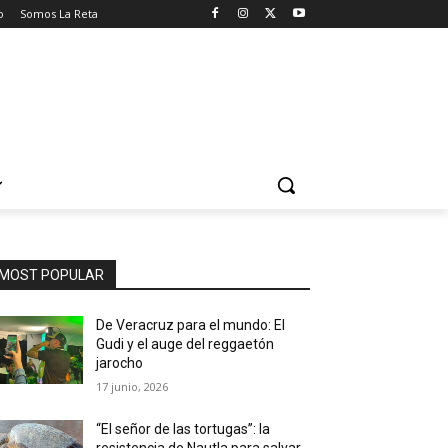
o
Somos La Reta
MOST POPULAR
De Veracruz para el mundo: El
Gudi y el auge del reggaetón
jarocho
17 junio, 2026
“El señor de las tortugas”: la
resistencia de Nautla para salvar