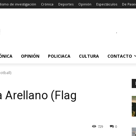
dismo de investigación
Crónica
Deportes
Opinión
Espectáculos
De Pase
.
ÓNICA
OPINIÓN
POLICIACA
CULTURA
CONTACTO
otball)
 Arellano (Flag
729
0