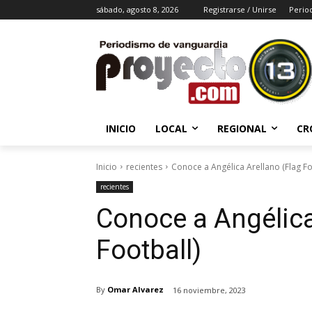
sábado, agosto 8, 2026
Registrarse / Unirse
Perio
INICIO
LOCAL
REGIONAL
CR
Inicio
recientes
Conoce a Angélica Arellano (Flag Fo
recientes
Conoce a Angélica
Football)
By
Omar Alvarez
16 noviembre, 2023