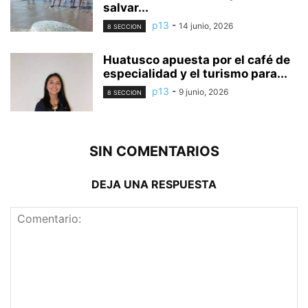
salvar...
p13
-
14 junio, 2026
8 SECCION
Huatusco apuesta por el café de
especialidad y el turismo para...
p13
-
9 junio, 2026
8 SECCION
SIN COMENTARIOS
DEJA UNA RESPUESTA