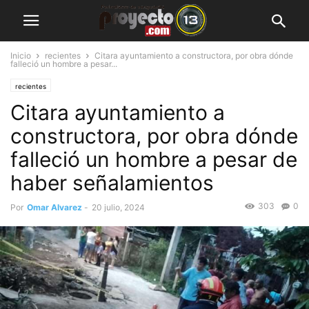
Inicio
recientes
Citara ayuntamiento a constructora, por obra dónde
falleció un hombre a pesar...
recientes
Citara ayuntamiento a
constructora, por obra dónde
falleció un hombre a pesar de
haber señalamientos
303
0
Por
Omar Alvarez
-
20 julio, 2024