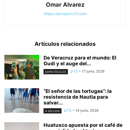
Omar Alvarez
https://proyecto13.com
Artículos relacionados
De Veracruz para el mundo: El
Gudi y el auge del...
p13
-
17 junio, 2026
ESPECTÁCULOS
“El señor de las tortugas”: la
resistencia de Nautla para
salvar...
p13
-
14 junio, 2026
8 SECCION
Huatusco apuesta por el café de