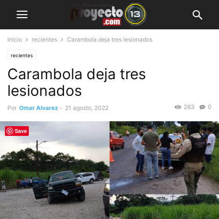
Inicio
recientes
Carambola deja tres lesionados
recientes
Carambola deja tres
lesionados
263
0
Por
Omar Alvarez
-
21 agosto, 2022
Save