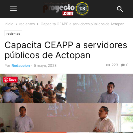
Inicio
recientes
Capacita CEAPP a servidores públicos de Actopan
recientes
Capacita CEAPP a servidores
públicos de Actopan
223
0
Por
Redaccion
-
5 mayo, 2023
Save