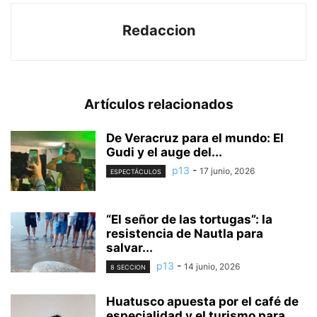
Redaccion
Artículos relacionados
De Veracruz para el mundo: El
Gudi y el auge del...
p13
-
17 junio, 2026
ESPECTÁCULOS
“El señor de las tortugas”: la
resistencia de Nautla para
salvar...
p13
-
14 junio, 2026
8 SECCION
Huatusco apuesta por el café de
especialidad y el turismo para...