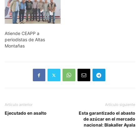
comunicadores del
municipio de Tlapacoyan,
mandos de la Secretaría
de Seguridad Pública
(SSP) y de la Policía
Municipal. Previo a la
Atiende CEAPP a
sesión, el Secretario…
periodistas de Altas
Montañas
Artículo anterior
Artículo siguiente
Ejecutado en asalto
Esta garantizado el abasto
de azúcar en el mercado
nacional: Blakaller Ayala