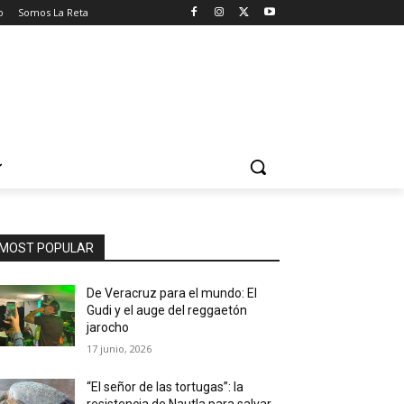
o
Somos La Reta
MOST POPULAR
De Veracruz para el mundo: El
Gudi y el auge del reggaetón
jarocho
17 junio, 2026
“El señor de las tortugas”: la
resistencia de Nautla para salvar