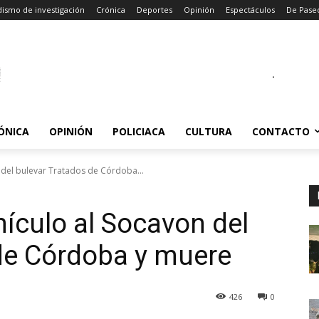
dismo de investigación
Crónica
Deportes
Opinión
Espectáculos
De Pase
.
ÓNICA
OPINIÓN
POLICIACA
CULTURA
CONTACTO
 del bulevar Tratados de Córdoba...
hículo al Socavon del
de Córdoba y muere
426
0