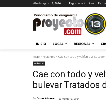
sábado, agosto 8, 2026
Registrarse / Unirse
Perio
INICIO
LOCAL
REGIONAL
CR
Inicio
recientes
Cae con todo y vehículo al Socavon
recientes
Cae con todo y ve
bulevar Tratados 
By
Omar Alvarez
29 octubre, 2024