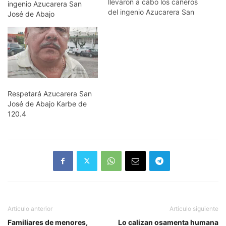
llevaron a cabo los cañeros
ingenio Azucarera San
del ingenio Azucarera San
José de Abajo
José de Abajo, desde este
lunes los productores
empezaron a recoger sus
papeletas y cobrar lo
correspondiente al pago
de la liquidación de la
zafra 2018/2019. El
presidente de…
Respetará Azucarera San
José de Abajo Karbe de
120.4
Artículo anterior
Artículo siguiente
Familiares de menores,
Lo calizan osamenta humana