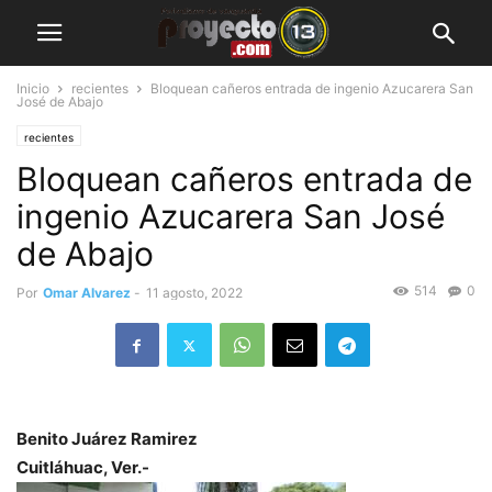
Inicio
recientes
Bloquean cañeros entrada de ingenio Azucarera San
José de Abajo
recientes
Bloquean cañeros entrada de
ingenio Azucarera San José
de Abajo
514
0
Por
Omar Alvarez
-
11 agosto, 2022
Benito Juárez Ramirez
Cuitláhuac, Ver.-