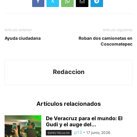
ciudadanía en general para
localizarlo sano y salvo. El
desaparecido responde al
nombre de Alejandro…
Artículo anterior
Artículo siguiente
Ayuda ciudadana
Roban dos camionetas en
Coscomatepec
Redaccion
Artículos relacionados
De Veracruz para el mundo: El
Gudi y el auge del...
p13
-
17 junio, 2026
ESPECTÁCULOS