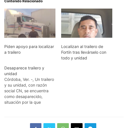
Contenido Relacionado
Piden apoyo para localizar
Localizan al trailero de
a trailero
Fortín tras llevárselo con
todo y unidad
Desaparece trailero y
unidad
Córdoba, Ver. -, Un trailero
y su unidad, con razón
social CN, se encuentra
como desaparecido,
situación por la que
familiares y compañeros
de trabajo piden la ayuda
de las autoridades
policíacas y de la