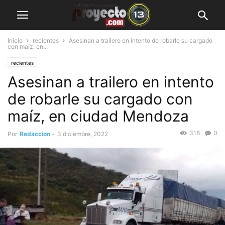
Inicio
recientes
Asesinan a trailero en intento de robarle su cargado
con maíz, en...
recientes
Asesinan a trailero en intento
de robarle su cargado con
maíz, en ciudad Mendoza
318
0
Por
Redaccion
-
3 diciembre, 2022