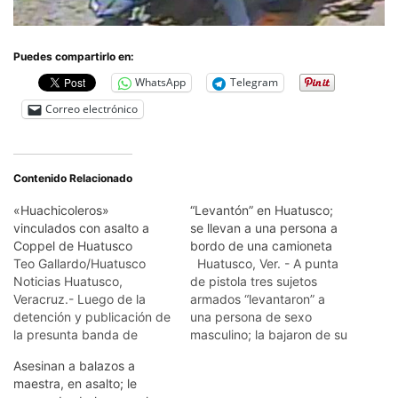
Puedes compartirlo en:
WhatsApp
Telegram
Correo electrónico
Contenido Relacionado
«Huachicoleros»
“Levantón” en Huatusco;
vinculados con asalto a
se llevan a una persona a
Coppel de Huatusco
bordo de una camioneta
Teo Gallardo/Huatusco
Huatusco, Ver. - A punta
Noticias Huatusco,
de pistola tres sujetos
Veracruz.- Luego de la
armados “levantaron” a
detención y publicación de
una persona de sexo
la presunta banda de
masculino; la bajaron de su
huachicoleros detenida el
vehículo y se lo subieron a
Asesinan a balazos a
pasado lunes por la
una camioneta color beige
maestra, en asalto; le
madrugada en el
metálico y huyeron con