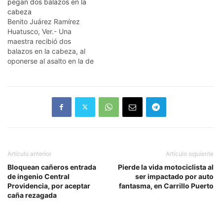
pegan dos balazos en la
Libramiento de Huatusco,
rumbo desconocido. Esto
cabeza
cuando transportaba
fue alrededor del
Benito Juárez Ramírez
combustible robado, los
mediodía, cuando de
Huatusco, Ver.- Una
sujetos han sido
acuerdo a informes de la…
maestra recibió dos
identificados como los
balazos en la cabeza, al
delincuentes que han
oponerse al asalto en la de
cometido una serie de
su señora madre. A pesar
atracos en la…
que fue trasladada por
paramédicos de la Cruz
Roja a un hospital, la joven
maestra de 26 años,
falleció. De acuerdo a
informes recabados, los…
Artículo anterior
Artículo siguiente
Bloquean cañeros entrada
Pierde la vida motociclista al
de ingenio Central
ser impactado por auto
Providencia, por aceptar
fantasma, en Carrillo Puerto
caña rezagada