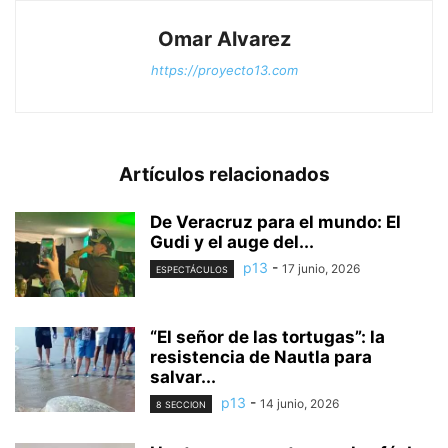
Omar Alvarez
https://proyecto13.com
Artículos relacionados
De Veracruz para el mundo: El
Gudi y el auge del...
p13
-
17 junio, 2026
ESPECTÁCULOS
“El señor de las tortugas”: la
resistencia de Nautla para
salvar...
p13
-
14 junio, 2026
8 SECCION