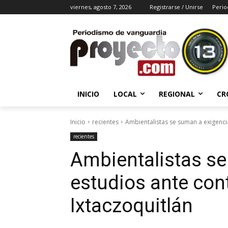
viernes, agosto 7, 2026
Registrarse / Unirse
Perio
INICIO
LOCAL
REGIONAL
CR
Inicio
recientes
Ambientalistas se suman a exigenci
recientes
Ambientalistas se
estudios ante co
Ixtaczoquitlán