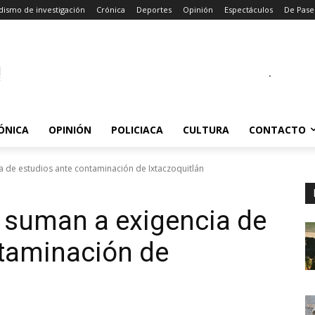
dismo de investigación
Crónica
Deportes
Opinión
Espectáculos
De Pase
.
ÓNICA
OPINIÓN
POLICIACA
CULTURA
CONTACTO
a de estudios ante contaminación de Ixtaczoquitlán
 suman a exigencia de
ntaminación de