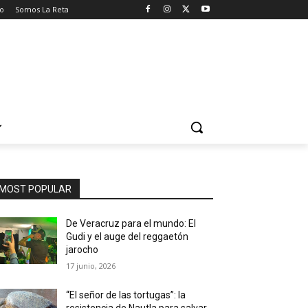
o
Somos La Reta
MOST POPULAR
De Veracruz para el mundo: El
Gudi y el auge del reggaetón
jarocho
17 junio, 2026
“El señor de las tortugas”: la
resistencia de Nautla para salvar