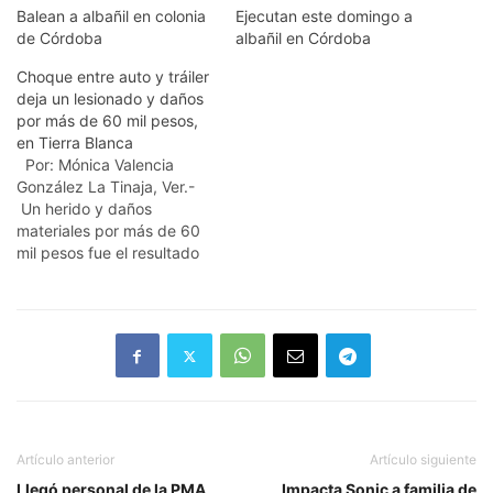
Balean a albañil en colonia
Ejecutan este domingo a
de Córdoba
albañil en Córdoba
Choque entre auto y tráiler
deja un lesionado y daños
por más de 60 mil pesos,
en Tierra Blanca
Por: Mónica Valencia
González La Tinaja, Ver.-
Un herido y daños
materiales por más de 60
mil pesos fue el resultado
de un accidente entre
camion Internacional color
blanco y un automovil
marca Ford, color vino con
placas del estado de
Tlaxcala. El chofer del
camion pesado huyó del…
Artículo anterior
Artículo siguiente
Llegó personal de la PMA
Impacta Sonic a familia de