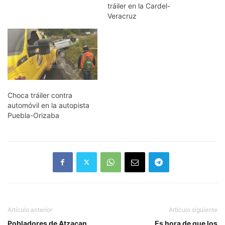
64AF SPF. El incidente se
tráiler en la Cardel-
suscitó alrededor de las 7
Veracruz
de la mañana cuando el
March al llegar a la entrada
de Industrias Patrona, se
impactó contra el tráiler,
conducido por Víctor
Santiago.…
Choca tráiler contra
automóvil en la autopista
Puebla-Orizaba
Artículo anterior
Artículo siguiente
Pobladores de Atzacan
Es hora de que los