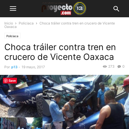
Inicio
Policiaca
Choca tráiler contra tren en crucero de Vicente
Oaxaca
Policiaca
Choca tráiler contra tren en
crucero de Vicente Oaxaca
273
0
Por
p13
-
19 mayo, 2017
Save