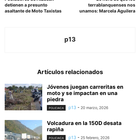
detienen a presunto
terrablanquenses nos
asaltante de Moto Taxistas
unamos: Marcela Aguilera
p13
Artículos relacionados
Jóvenes juegan carreritas en
moto y se impactan en una
piedra
p13
-
20 marzo, 2026
POLICIACA
Volcadura en la 150D desata
rapiña
p13
-
25 febrero, 2026
POLICIACA