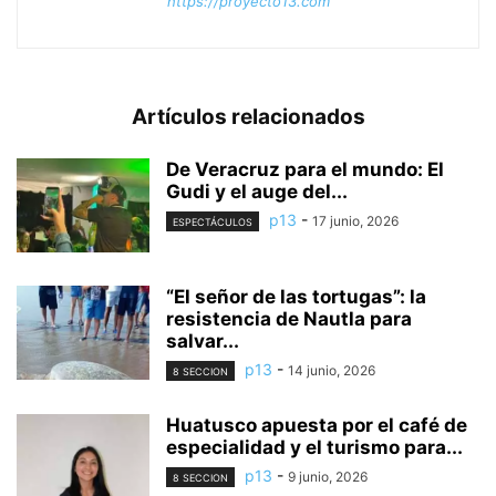
https://proyecto13.com
Artículos relacionados
De Veracruz para el mundo: El
Gudi y el auge del...
p13
-
17 junio, 2026
ESPECTÁCULOS
“El señor de las tortugas”: la
resistencia de Nautla para
salvar...
p13
-
14 junio, 2026
8 SECCION
Huatusco apuesta por el café de
especialidad y el turismo para...
p13
-
9 junio, 2026
8 SECCION