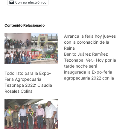
Correo electrónico
Contenido Relacionado
Arranca la feria hoy jueves
con la coronación de la
Reina
Benito Juárez Ramírez
Tezonapa, Ver.- Hoy por la
tarde noche será
inaugurada la Expo-feria
Todo listo para la Expo-
agropecuaria 2022 con la
Feria Agropecuaria
coronación de la reina y
Tezonapa 2022: Claudia
también la reina infantil,
Rosales Colina
evento que se llevará a
cabo en el teatro del
pueblo, en el parque
municipal. Pero antes, a las
10 de la mañana,…