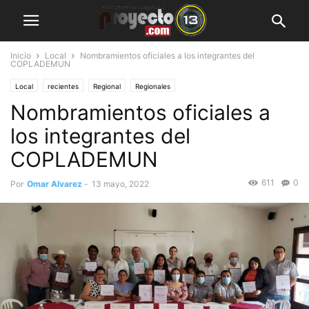
Inicio
Local
Nombramientos oficiales a los integrantes del
COPLADEMUN
Local
recientes
Regional
Regionales
Nombramientos oficiales a
los integrantes del
COPLADEMUN
611
0
Por
Omar Alvarez
-
13 mayo, 2022